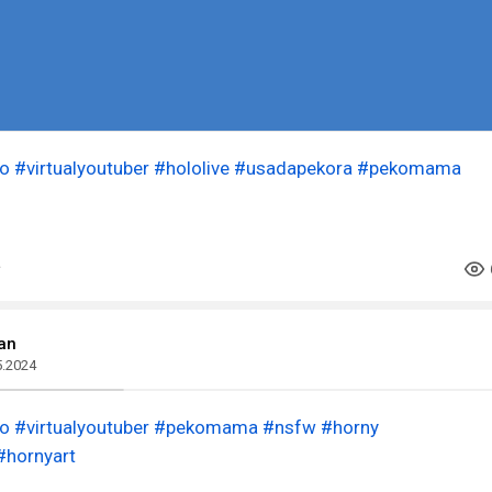
o
#virtualyoutuber
#hololive
#usadapekora
#pekomama
an
5.2024
o
#virtualyoutuber
#pekomama
#nsfw
#horny
#hornyart