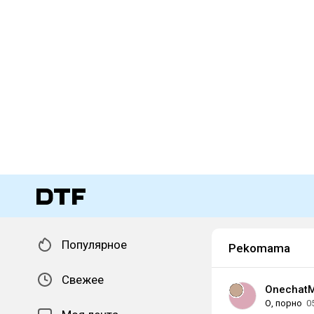
Популярное
Pekomama
Свежее
Onechat
О, порно
0