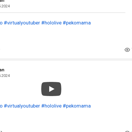
an
5.2024
o
#virtualyoutuber
#hololive
#pekomama
an
5.2024
o
#virtualyoutuber
#hololive
#pekomama