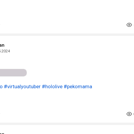
an
5.2024
o
#virtualyoutuber
#hololive
#pekomama