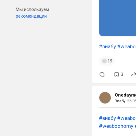
Мы используем
рекомендации.
#виабу
#weabo
19
3
Onedaym
Виабу
26.0
#виабу
#weabo
#weaboohorny