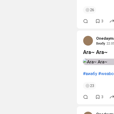
26
3
Onedaym
Виабу
22.0
Ara~ Ara~
#виабу
#weabo
23
3