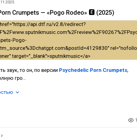
.11.2025
Porn Crumpets — «Pogo Rodeo» 🅴 (2025)
ть звук, то он, по версии
Psychedelic Porn Crumpets
,
олную гро…
остью