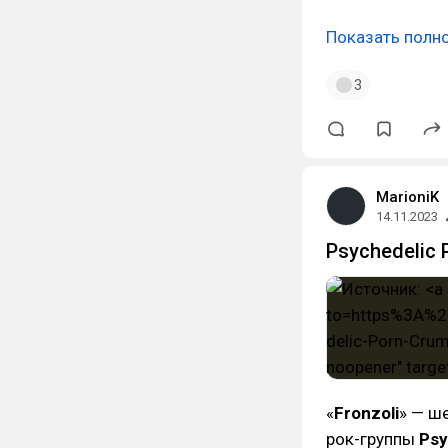
Показать полн
3
MarioniK
14.11.2023
Psychedelic 
«
Fronzoli
» — ш
рок-группы
Psy