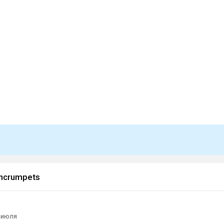
rncrumpets
 июля