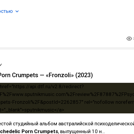
остью
Porn Crumpets — «Fronzoli» (2023)
естой студийный альбом австралийской психоделическо
chedelic Porn Crumpets
, выпущенный 10 н…