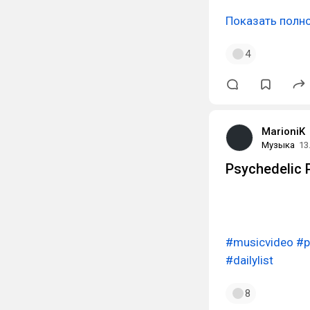
Показать полн
4
MarioniK
Музыка
13
Psychedelic 
#musicvideo
#p
#dailylist
8