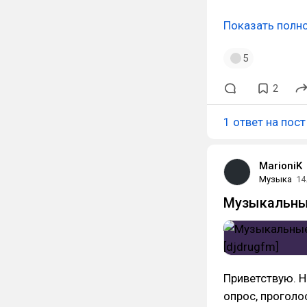
Показать полн
5
2
1 ответ на пост
MarioniK
Музыка
14
Музыкальные
Приветствую. Н
опрос, проголос