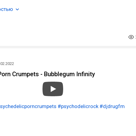
остью
.02.2022
Porn Crumpets - Bubblegum Infinity
sychedelicporncrumpets
#psychodelicrock
#djdrugfm