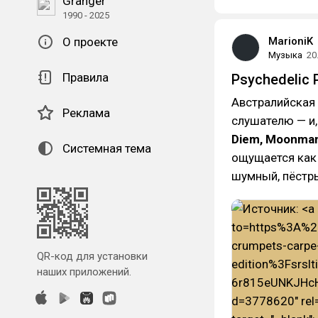
Granger
1990 - 2025
О проекте
MarioniK
Музыка
20
Правила
Psychedelic 
Австралийская 
Реклама
слушателю — и,
Diem, Moonma
Системная тема
ощущается как
шумный, пёстр
QR-код для установки
наших приложений.