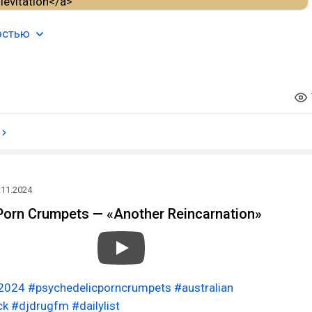
остью
.11.2024
Porn Crumpets — «Another Reincarnation»
2024
#psychedelicporncrumpets
#australian
ck
#djdrugfm
#dailylist