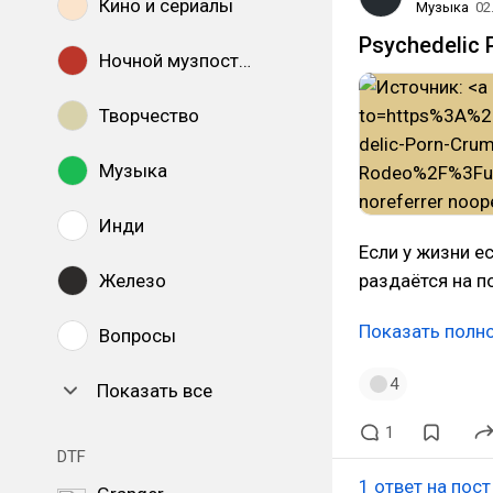
Кино и сериалы
Музыка
02
Psychedelic 
Ночной музпостинг
Творчество
Музыка
Инди
Если у жизни ес
Железо
раздаётся на п
Показать полн
Вопросы
4
Показать все
1
DTF
1 ответ на пост