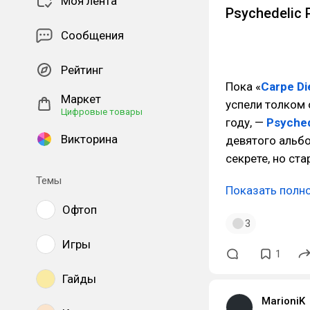
Моя лента
Psychedelic 
Сообщения
Рейтинг
Пока «
Carpe D
Маркет
успели толком 
Цифровые товары
году, —
Psyched
Викторина
девятого альбо
секрете, но ст
Темы
Показать полн
Офтоп
3
Игры
1
Гайды
MarioniK