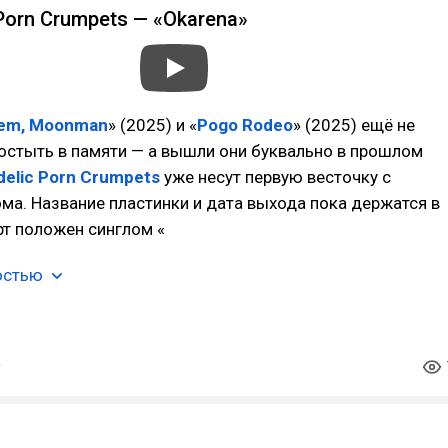
Porn Crumpets — «Okarena»
iem, Moonman
» (2025) и «
Pogo Rodeo
» (2025) ещё не
остыть в памяти — а вышли они буквально в прошлом
elic Porn Crumpets
уже несут первую весточку с
ма. Название пластинки и дата выхода пока держатся в
арт положен синглом «
остью