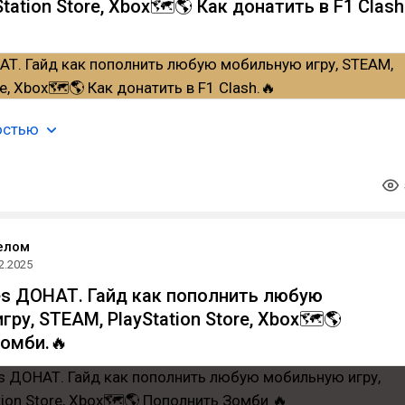
tation Store, Xbox🗺️🌎 Как донатить в F1 Clash
остью
елом
2.2025
s ДОНАТ. Гайд как пополнить любую
ру, STEAM, PlayStation Store, Xbox🗺️🌎
омби.🔥