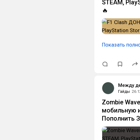
STEAM, PlayS
🔥
Показать полн
Между д
Гайды
26.1
Zombie Wave
мобильную иг
Пополнить З