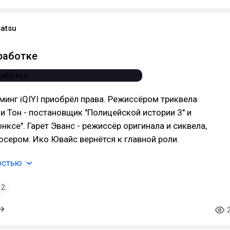
satsu
зработке
минг iQIYI приобрёл права. Режиссёром триквела
и Тон - постановщик "Полицейской истории 3" и
нксе". Гарет Эванс - режиссёр оригинала и сиквела,
сером. Ико Ювайс вернётся к главной роли.
остью
2