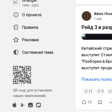
Granger
1990 - 2025
Ikken His
О проекте
1 апр
Рейд 3 в ра
Правила
Реклама
Китайский стри
Системная тема
выступит Стэнл
"Разборки в Бро
выступит продю
Показать полн
QR-код для установки
11
3
наших приложений.
15