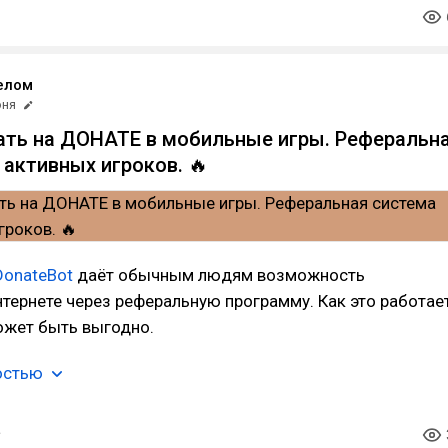
елом
юня
ать на ДОНАТЕ в мобильные игры. Реферальн
 активных игроков. 🔥
DonateBot
даёт обычным людям возможность
нтернете через реферальную программу. Как это работае
ожет быть выгодно.
остью