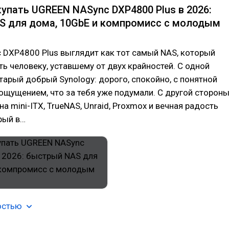
купать UGREEN NASync DXP4800 Plus в 2026:
 для дома, 10GbE и компромисс с молодым
 DXP4800 Plus выглядит как тот самый NAS, который
ть человеку, уставшему от двух крайностей. С одной
тарый добрый Synology: дорого, спокойно, с понятной
ощущением, что за тебя уже подумали. С другой сторон
а mini-ITX, TrueNAS, Unraid, Proxmox и вечная радость
рый в…
остью