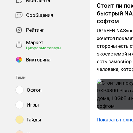
Моя лента
Стоит ли по
быстрый NAS
Сообщения
софтом
Рейтинг
UGREEN NASync
хочется показа
Маркет
стороны есть с
Цифровые товары
экосистемой и 
Викторина
есть самосбор н
человека, кото
Темы
Офтоп
Игры
Гайды
Показать полн