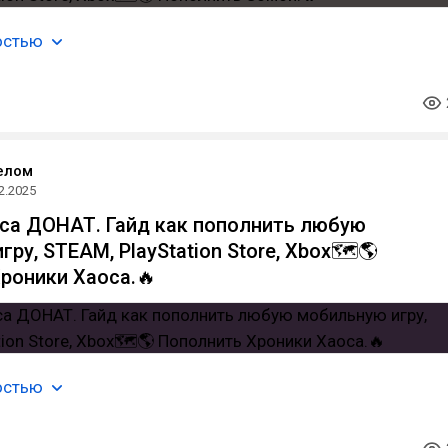
остью
елом
2.2025
са ДОНАТ. Гайд как пополнить любую
ру, STEAM, PlayStation Store, Xbox🗺️🌎
роники Хаоса.🔥
остью