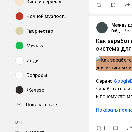
Кино и сериалы
Ночной музпостинг
Между д
Творчество
Гайды
5 и
Как заработ
Музыка
система для
Инди
Вопросы
Сервис
Google
заработать в и
Железо
и почему это м
Показать все
Показать полн
DTF
1