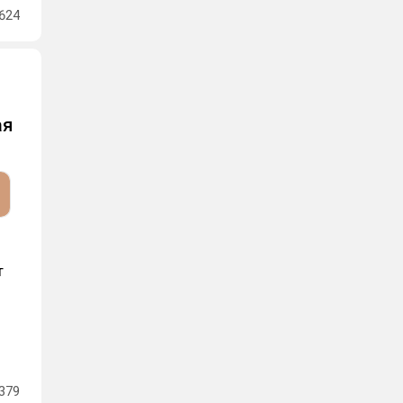
624
ая
т
379