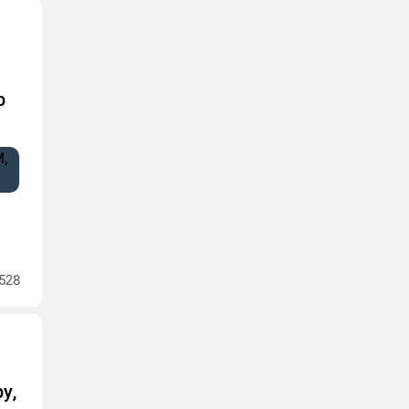
p
528
у,