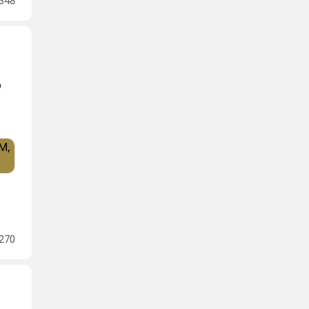
348
ю
270