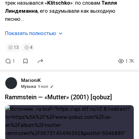
трек назывался «
Klitschko
»: по словам
Тилля
Линдеманна
, его задумывали как выходную
песню…
Показать полностью
13
4
1
1.7K
MarioniK
Музыка
9 мая
Rammstein — «Mutter» (2001) [qobuz]