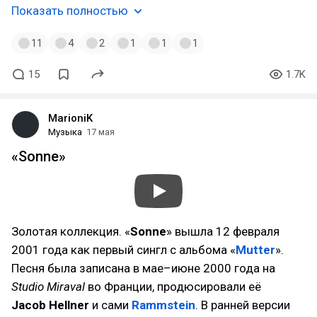
Показать полностью
11
4
2
1
1
1
15
1.7K
MarioniK
Музыка
17 мая
«Sonne»
Золотая коллекция. «
Sonne
» вышла 12 февраля
2001 года как первый сингл с альбома «
Mutter
».
Песня была записана в мае–июне 2000 года на
Studio Miraval
во Франции, продюсировали её
Jacob Hellner
и сами
Rammstein
. В ранней версии