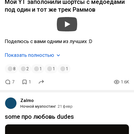
Мой YT заполонили шортсы с медоедами
под один и тот же трек Раммов
Поделюсь с вами одним из лучших :D
Показать полностью
8
2
1
1
1
7
1
1.6K
Zalmo
Ночной музпостинг
21 февр
some про любовь dudes