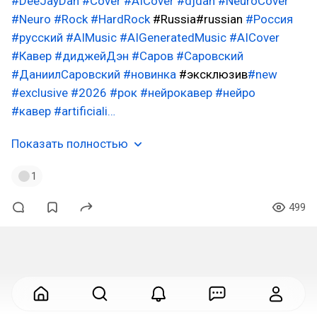
#DeeJayDan
#Cover
#AICover
#djdan
#NeuroCover
#Neuro
#Rock
#HardRock
#Russia#russian
#Россия
#русский
#AIMusic
#AIGeneratedMusic
#AICover
#Кавер
#диджейДэн
#Саров
#Саровский
#ДаниилСаровский
#новинка
#эксклюзив
#new
#exclusive
#2026
#рок
#нейрокавер
#нейро
#кавер
#artificiali…
Показать полностью
1
499