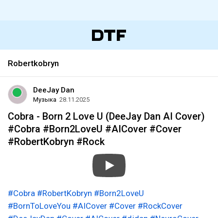
Robertkobryn
DeeJay Dan
Музыка
28.11.2025
Cobra - Born 2 Love U (DeeJay Dan AI Cover)
#Cobra #Born2LoveU #AICover #Cover
#RobertKobryn #Rock
#Cobra
#RobertKobryn
#Born2LoveU
#BornToLoveYou
#AICover
#Cover
#RockCover