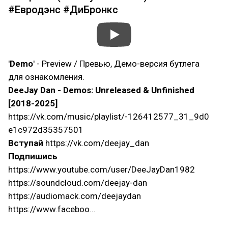
#Евродэнс #ДиБронкс
'
Demo
' - Preview / Превью, Демо-версия бутлега
для ознакомления.
DeeJay Dan - Demos: Unreleased & Unfinished
[2018-2025]
https://vk.com/music/playlist/-126412577_31_9d0
e1c972d35357501
Вступай
https://vk.com/deejay_dan
Подпишись
https://www.youtube.com/user/DeeJayDan1982
https://soundcloud.com/deejay-dan
https://audiomack.com/deejaydan
https://www.faceboo…