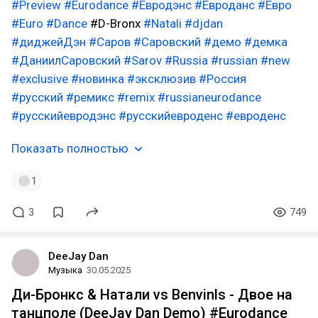
#Preview
#Eurodance
#Евродэнс
#Евроданс
#Евро
#Euro
#Dance
#D-Bronx
#Natali
#djdan
#диджейДэн
#Саров
#Саровский
#демо
#демка
#ДаниилСаровский
#Sarov
#Russia
#russian
#new
#exclusive
#новинка
#эксклюзив
#Россия
#русский
#ремикс
#remix
#russianeurodance
#русскийевродэнс
#русскийевроденс
#евроденс
Показать полностью
1
3
749
DeeJay Dan
Музыка
30.05.2025
Ди-Бронкс & Натали vs Benvinls - Двое на
танцполе (DeeJay Dan Demo) #Eurodance