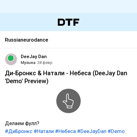
Russianeurodance
DeeJay Dan
Музыка
28 февр
Ди-Бронкс & Натали - Небеса (DeeJay Dan
'Demo' Preview)
Делаем фулл?
#ДиБронкс
#Натали
#Небеса
#DeeJayDan
#Demo