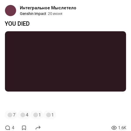
Интегральное Мыслетело
Genshin Impact
20 июня
YOU DIED
#genshinimpact
#sandrone
#columbina
7
4
1
1
4
1.6K