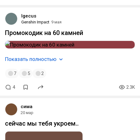
Igecus
Genshin Impact
9 мая
Промокодик на 60 камней
Показать полностью
7
5
2
4
2.3K
сима
20 мар
сейчас мы тебя укроем..