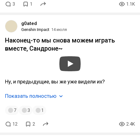
3
1
1.1K
g0ated
Genshin Impact
14 июля
Наконец-то мы снова можем играть
вместе, Сандроне~
Ну, и предыдущие, вы же уже видели их?
Показать полностью
7
3
1
12
2
2.4K