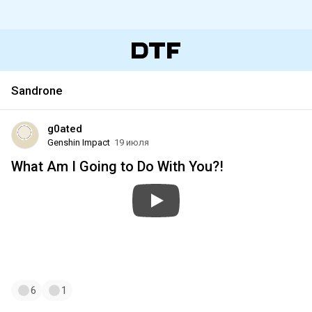
Sandrone
g0ated
Genshin Impact
19 июля
What Am I Going to Do With You?!
#genshin
#genshinimpact
#genshin_impact
#sandrone
#sandbina
6
1