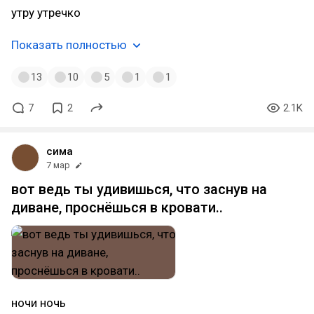
утру утречко
Показать полностью
13
10
5
1
1
7
2
2.1K
сима
7 мар
вот ведь ты удивишься, что заснув на
диване, проснёшься в кровати..
ночи ночь