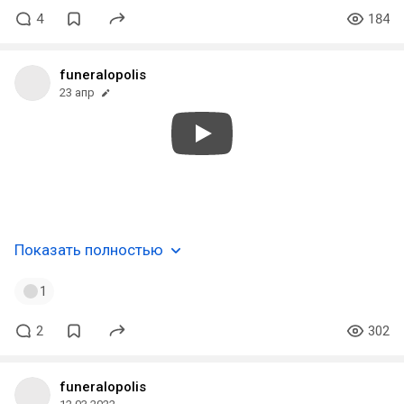
4
184
funeralopolis
23 апр
#atmospheric
#depressive
#melancholic
#epic
#neoclassic
#blackmetal
#veldes
#slovenia
Показать полностью
1
2
302
funeralopolis