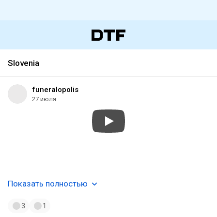
Slovenia
funeralopolis
27 июля
#atmospheric
#epic
#melancholic
#depressive
#blackmetal
#slovenia
Показать полностью
3
1