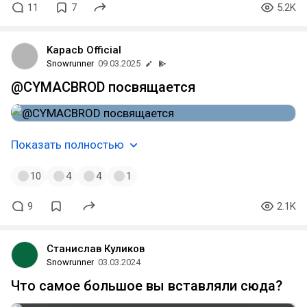
11
7
5.2K
Kapacb Official
Snowrunner
09.03.2025
@CYMACBROD посвящается
Показать полностью
10
4
4
1
9
2.1K
Станислав Куликов
Snowrunner
03.03.2024
Что самое большое вы вставляли сюда?