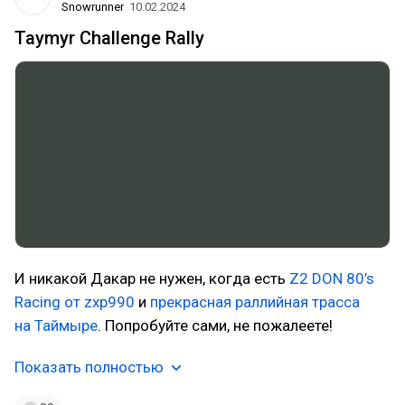
Snowrunner
10.02.2024
Taymyr Challenge Rally
И никакой Дакар не нужен, когда есть
Z2 DON 80’s
Racing от zxp990
и
прекрасная раллийная трасса
на Таймыре
. Попробуйте сами, не пожалеете!
Показать полностью