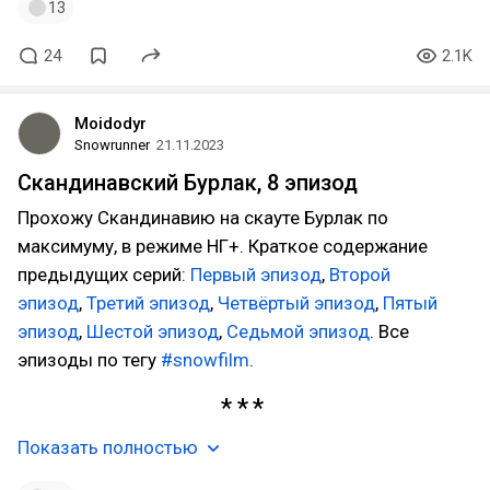
13
24
2.1K
Moidodyr
Snowrunner
21.11.2023
Скандинавский Бурлак, 8 эпизод
Прохожу Скандинавию на скауте Бурлак по
максимуму, в режиме НГ+. Краткое содержание
предыдущих серий:
Первый эпизод
,
Второй
эпизод
,
Третий эпизод
,
Четвёртый эпизод
,
Пятый
эпизод
,
Шестой эпизод
,
Седьмой эпизод
. Все
эпизоды по тегу
#snowfilm
.
Показать полностью