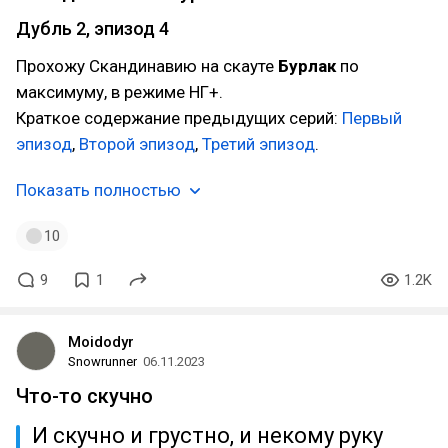
Дубль 2, эпизод 4
Прохожу Скандинавию на скауте
Бурлак
по
максимуму, в режиме НГ+.
Краткое содержание предыдущих серий:
Первый
эпизод
,
Второй эпизод
,
Третий эпизод
.
Показать полностью
10
9
1
1.2K
Moidodyr
Snowrunner
06.11.2023
Что-то скучно
И скучно и грустно, и некому руку