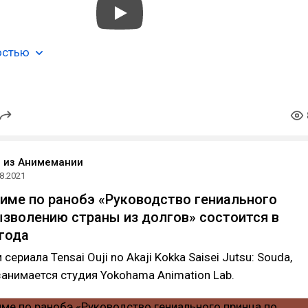
остью
o из Анимемании
8.2021
име по ранобэ «Руководство гениального
ызволению страны из долгов» состоится в
 года
ериала Tensai Ouji no Akaji Kokka Saisei Jutsu: Souda,
 занимается студия Yokohama Animation Lab.