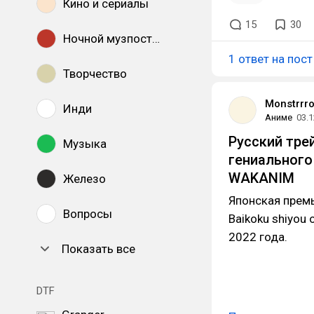
Кино и сериалы
15
30
Ночной музпостинг
1 ответ на пост
Творчество
Monstrrr
Инди
Аниме
03.1
Русский тре
Музыка
гениального
WAKANIM
Железо
Японская премье
Вопросы
Baikoku shiyou
2022 года.
Показать все
DTF