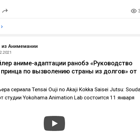
o из Анимемании
2.2021
йлер аниме-адаптации ранобэ «Руководство
 принца по вызволению страны из долгов» от
ра сериала Tensai Ouji no Akaji Kokka Saisei Jutsu: Souda
 от студии Yokohama Animation Lab состоится 11 января