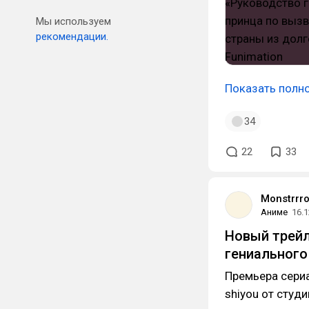
Мы используем
рекомендации.
Показать полн
34
22
33
Monstrrr
Аниме
16.1
Новый трейл
гениального
Премьера сериал
shiyou от студ