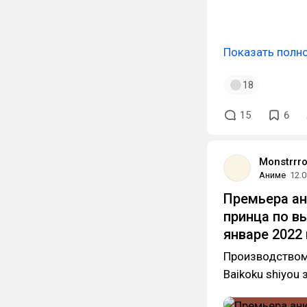
Показать полн
18
15
6
Monstrrr
Аниме
12.0
Премьера ан
принца по в
январе 2022
Производством с
Baikoku shiyou