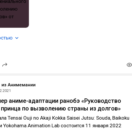
остью
o из Анимемании
2.2021
ер аниме-адаптации ранобэ «Руководство
 принца по вызволению страны из долгов»
а Tensai Ouji no Akaji Kokka Saisei Jutsu: Souda, Baikoku
ии Yokohama Animation Lab состоится 11 января 2022