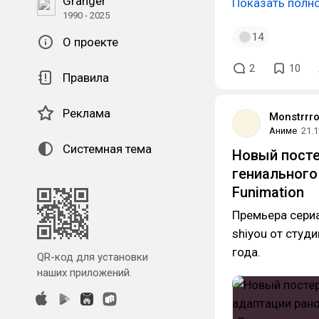
Granger
Показать полн
1990 - 2025
14
О проекте
2
10
Правила
Реклама
Monstrrr
Аниме
21.1
Системная тема
Новый посте
гениального
Funimation
Премьера сериал
shiyou от студ
года.
QR-код для установки
наших приложений.