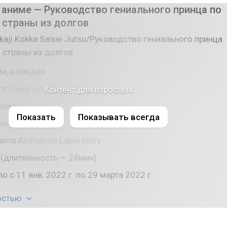
аниме — Руководство гениального принца по
страны из долгов
Akaji Kokka Saisei Jutsu/Руководство гениального принца
 страны из долгов
зи, комедия
о Тамагава (Тору Тоба манга)
Контент для взрослых
Akao
Показать
Показывать всегда
ихико Сахаси
ama Animation Laboratory
 (длительность ~ 24мин)
о с 11 янв. 2022 г. по 29 марта 2022 г.
остью