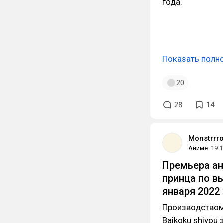
года.
Показать полн
20
28
14
Monstrrr
Аниме
19.1
Премьера ан
принца по в
января 2022
Производством с
Baikoku shiyou