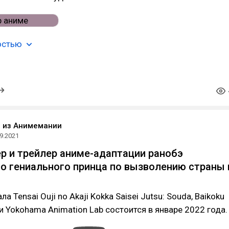
остью
o из Анимемании
9.2021
р и трейлер аниме-адаптации ранобэ
о гениального принца по вызволению страны 
а Tensai Ouji no Akaji Kokka Saisei Jutsu: Souda, Baikoku
ии Yokohama Animation Lab состоится в январе 2022 года.