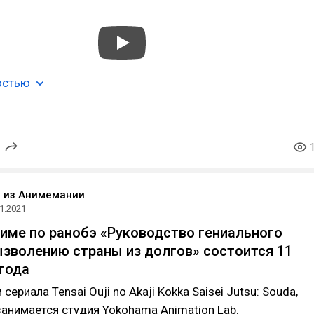
остью
o из Анимемании
1.2021
име по ранобэ «Руководство гениального
ызволению страны из долгов» состоится 11
 года
ериала Tensai Ouji no Akaji Kokka Saisei Jutsu: Souda,
 занимается студия Yokohama Animation Lab.