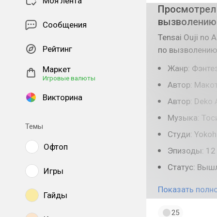
Моя лента
Просмотрел 
вызволению 
Сообщения
Tensai Ouji no 
Рейтинг
по вызволению
Жанр: Фэнте
Маркет
Игровые валюты
Автор: Макот
Викторина
Автор: Deko 
Музыка: Тос
Темы
Студи: Yokoh
Офтоп
Эпизоды: 12
Статус: Вышл
Игры
Показать полн
Гайды
25