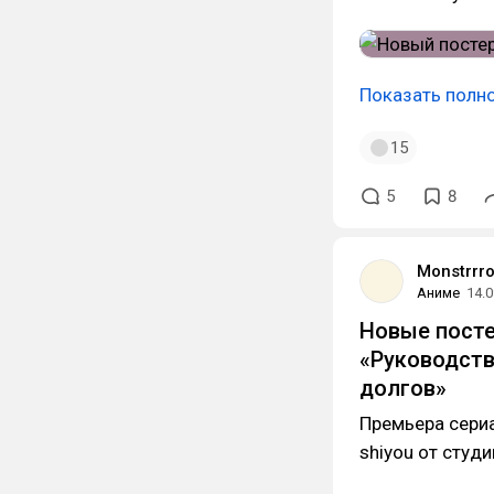
Показать полн
15
5
8
Monstrrr
Аниме
14.0
Новые посте
«Руководств
долгов»
Премьера сериал
shiyou от студ