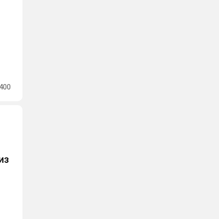
400
из