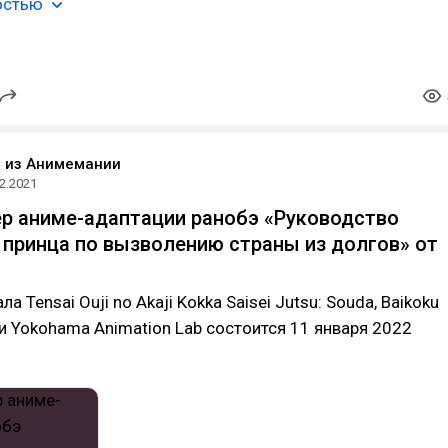
остью
o из Анимемании
2.2021
р аниме-адаптации ранобэ «Руководство
 принца по вызволению страны из долгов» от
а Tensai Ouji no Akaji Kokka Saisei Jutsu: Souda, Baikoku
ии Yokohama Animation Lab состоится 11 января 2022