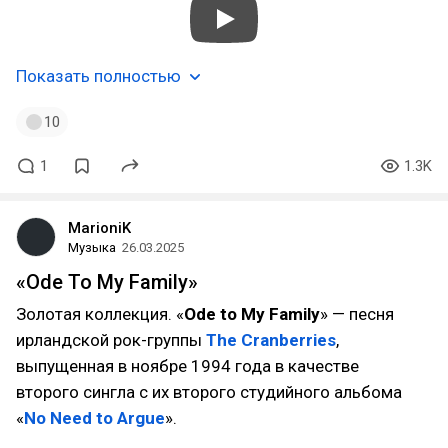
Показать полностью
10
1
1.3K
MarioniK
Музыка
26.03.2025
«Ode To My Family»
Золотая коллекция. «
Ode to My Family
» — песня
ирландской рок-группы
The Cranberries
,
выпущенная в ноябре 1994 года в качестве
второго сингла с их второго студийного альбома
«
No Need to Argue
».