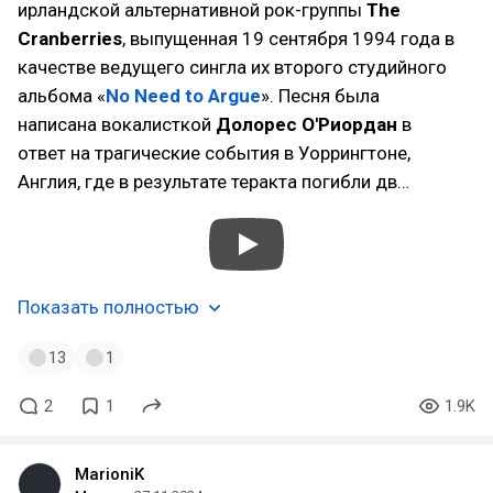
ирландской альтернативной рок-группы
The
Cranberries
, выпущенная 19 сентября 1994 года в
качестве ведущего сингла их второго студийного
альбома «
No Need to Argue
». Песня была
написана вокалисткой
Долорес О'Риордан
в
ответ на трагические события в Уоррингтоне,
Англия, где в результате теракта погибли дв…
Показать полностью
13
1
2
1
1.9K
MarioniK