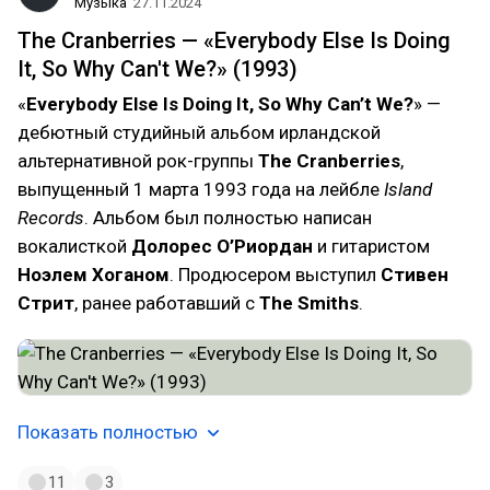
Музыка
27.11.2024
The Cranberries — «Everybody Else Is Doing
It, So Why Can't We?» (1993)
«
Everybody Else Is Doing It, So Why Can’t We?
» —
дебютный студийный альбом ирландской
альтернативной рок-группы
The Cranberries
,
выпущенный 1 марта 1993 года на лейбле
Island
Records
. Альбом был полностью написан
вокалисткой
Долорес О’Риордан
и гитаристом
Ноэлем Хоганом
. Продюсером выступил
Стивен
Стрит
, ранее работавший с
The Smiths
.
Показать полностью
11
3