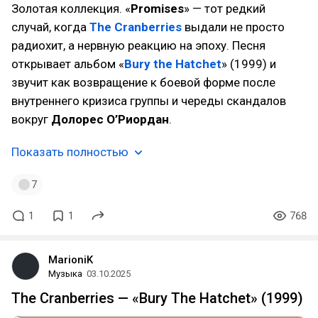
Золотая коллекция. «
Promises
» — тот редкий
случай, когда
The Cranberries
выдали не просто
радиохит, а нервную реакцию на эпоху. Песня
открывает альбом «
Bury the Hatchet
» (1999) и
звучит как возвращение к боевой форме после
внутреннего кризиса группы и череды скандалов
вокруг
Долорес О’Риордан
.
Показать полностью
7
1
1
768
MarioniK
Музыка
03.10.2025
The Cranberries — «Bury The Hatchet» (1999)