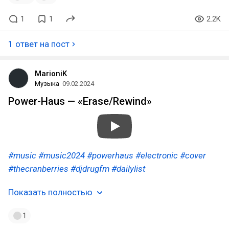
1
1
2.2K
1 ответ на пост
MarioniK
Музыка
09.02.2024
Power-Haus — «Erase/Rewind»
#music
#music2024
#powerhaus
#electronic
#cover
#thecranberries
#djdrugfm
#dailylist
Показать полностью
1