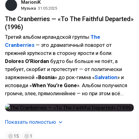
MarioniK
Музыка
31.05.2025
The Cranberries — «To The Faithful Departed»
(1996)
Третий альбом ирландской группы
The
Cranberries
— это драматичный поворот от
прежней хрупкости в сторону ярости и боли.
Dolores O’Riordan
будто бы больше не поёт, а
требует, скорбит и протестует — от политически
заряженной «
Bosnia
» до рок-гимна «
Salvation
» и
исповеди «
When You’re Gone
». Альбом получился
громче, злее, прямолинейнее — но при этом всё…
Показать полностью
15
1