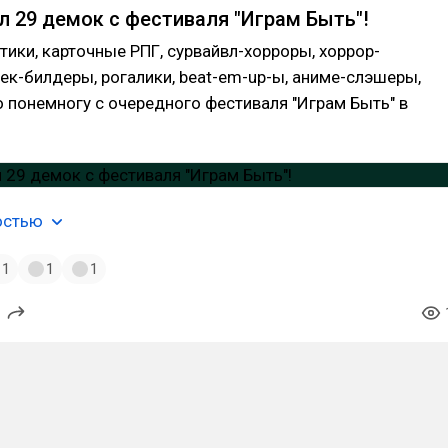
л 29 демок с фестиваля "Играм Быть"!
ики, карточные РПГ, сурвайвл-хорроры, хоррор-
ек-билдеры, рогалики, beat-em-up-ы, аниме-слэшеры,
о понемногу с очередного фестиваля "Играм Быть" в
остью
1
1
1