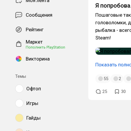
Моя лента
Я попробова
Сообщения
Пошаговые такт
головоломки, д
Рейтинг
рыбалка - всег
Steam!
Маркет
Пополнить PlayStation
Викторина
Показать полн
Темы
55
2
Офтоп
25
30
Игры
Гайды