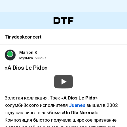
Tinydeskconcert
MarioniK
Музыка
6 июня
«A Dios Le Pido»
Золотая коллекция. Трек «
A Dios Le Pido
»
колумбийского исполнителя
Juanes
вышел в 2002
году как сингл с альбома «
Un Día Normal
».
Композиция быстро получила широкое признание