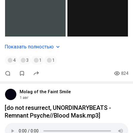
Показать полностью
4
3
1
1
824
Molag of the Faint Smile
1 авг
[do not resurrect, UNORDINARYBEATS -
Remnant Psyche//Blood Mask.mp3]