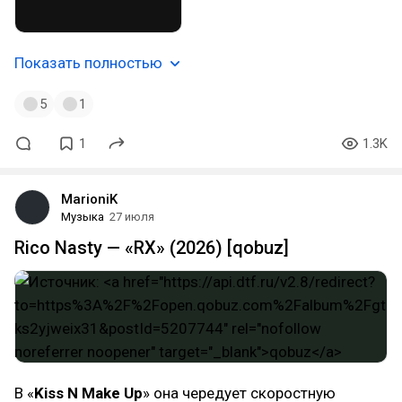
Показать полностью
5
1
1
1.3K
MarioniK
Музыка
27 июля
Rico Nasty — «RX» (2026) [qobuz]
В «
Kiss N Make Up
» она чередует скоростную