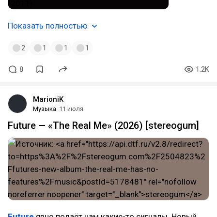
Показать полностью
2
1
1
1
8
1.2K
MarioniK
Музыка
11 июля
Future — «The Real Me» (2026) [stereogum]
Future
явно подаёт нам какие-то сигналы. Новый