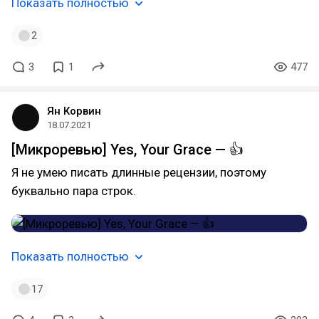
Показать полностью
2
3
1
477
Ян Корвин
18.07.2021
[Микроревью] Yes, Your Grace — 👍
Я не умею писать длинные рецензии, поэтому
буквально пара строк.
Показать полностью
17