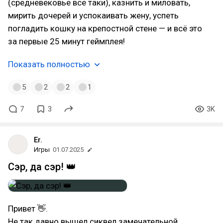
(средневековье все таки), казнить и миловать,
мирить дочерей и успокаивать жену, успеть
погладить кошку на крепостной стене — и всё это
за первые 25 минут геймплея!
Показать полностью
5
2
2
1
7
3
3K
Er.
Игры
01.07.2025
Сэр, да сэр! 👑
Привет 👋.
Не так давно вышел сиквел замечательной