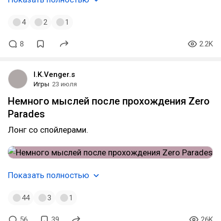
4
2
1
8
2.2K
I.K.Venger.s
Игры
23 июля
Немного мыслей после прохождения Zero
Parades
Лонг со спойлерами.
Показать полностью
44
3
1
56
39
26K