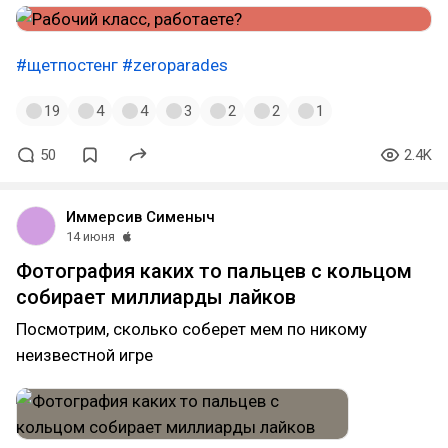
#щетпостенг
#zeroparades
19
4
4
3
2
2
1
50
2.4K
Иммерсив Сименыч
14 июня
Фотография каких то пальцев с кольцом
собирает миллиарды лайков
Посмотрим, сколько соберет мем по никому
неизвестной игре