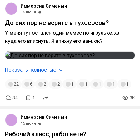
Иммерсив Сименыч
16 июня
До сих пор не верите в пухососов?
У меня тут остался один мемес по игрульке, хз
куда его впихнуть. Я впихну его вам, ок?
Показать полностью
22
6
2
2
1
1
1
1
1
34
1
3K
Иммерсив Сименыч
15 июня
Рабочий класс, работаете?