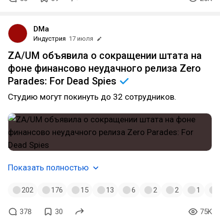
DMa
Индустрия
17 июля
ZA/UM объявила о сокращении штата на
фоне финансово неудачного релиза Zero
Parades: For Dead
Spies
Студию могут покинуть до 32 сотрудников.
Показать полностью
202
176
15
13
6
2
2
1
378
30
75K