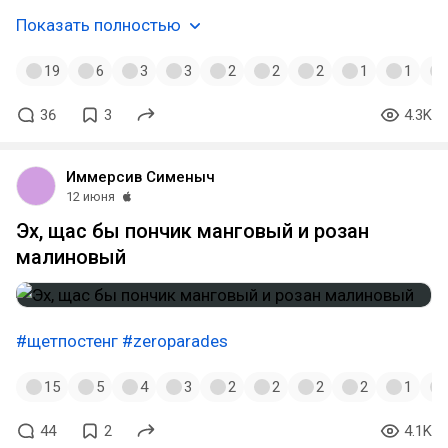
Показать полностью
19
6
3
3
2
2
2
1
1
36
3
4.3K
Иммерсив Сименыч
12 июня
Эх, щас бы пончик манговый и розан
малиновый
#щетпостенг
#zeroparades
15
5
4
3
2
2
2
2
1
44
2
4.1K