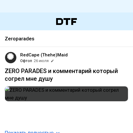
Zeroparades
RedCape (Thehe)Maid
Офтоп
26 июля
ZERO PARADES и комментарий который
согрел мне душу
второе окошко это отсебятина кроме минусовой
кармы.
Показать полностью