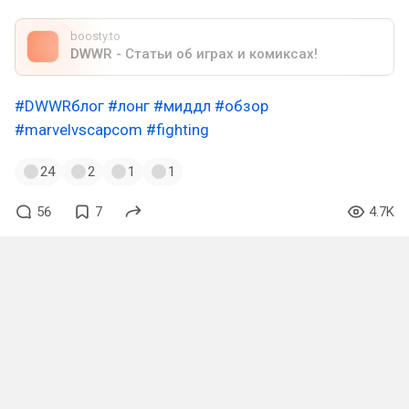
boosty.to
DWWR - Статьи об играх и комиксах!
#DWWRблог
#лонг
#миддл
#обзор
#marvelvscapcom
#fighting
24
2
1
1
56
7
4.7K