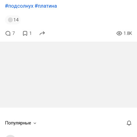
#подсолнух
#платина
14
7
1
1.8K
Популярные