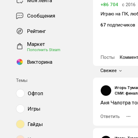
Моя лента
+86 704
с 2016
Играю на ПК, люб
Сообщения
67
подписчиков
Рейтинг
Маркет
Пополнить Steam
Посты
Коммент
Викторина
Свежее
Темы
Игорь Тума
Офтоп
Аня Чалотра то
Игры
Ответить
Гайды