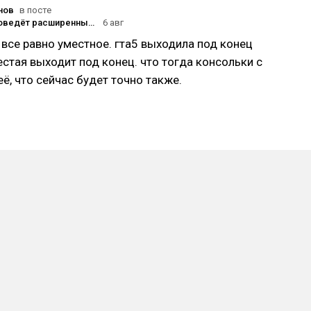
нов
в посте
Rockstar проведёт расширенный показ GTA VI 27 августа
6 авг
все равно уместное. гта5 выходила под конец
естая выходит под конец. что тогда консольки с
её, что сейчас будет точно также.