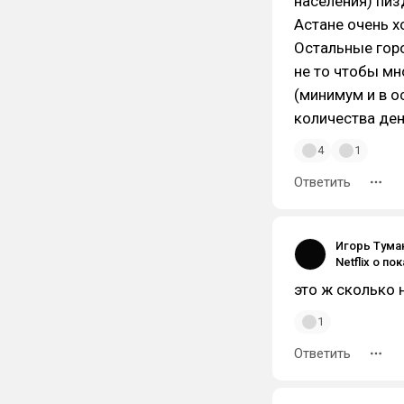
населения) пиз
Астане очень х
Остальные горо
не то чтобы мн
(минимум и в о
количества ден
4
1
Ответить
Игорь Тума
это ж сколько 
1
Ответить