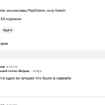
лю эксклюзивы PlayStation, хочу Switch.
53
подписки
Ещё 6
арии
нов
в посте
СМИ: финальный сезон «Ведьмака» перенесли на 2027 год
вчера
п и одно из лучших что было в сериале