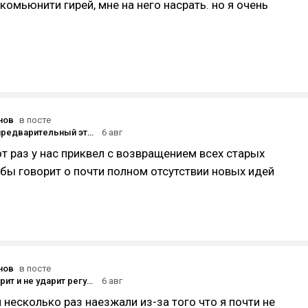
 комьюнити гирей, мне на него насрать. но я очень
нов
в посте
Стартовал предварительный этап беты Gears of War: E-Day
6 авг
тот раз у нас приквел с возвращением всех старых
к бы говорит о почти полном отсутствии новых идей
нов
в посте
По кому ударит и не ударит регулирование видеоигр в России
6 авг
я несколько раз наезжали из-за того что я почти не