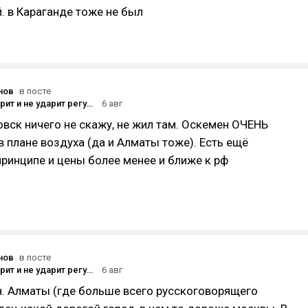
. в Караганде тоже не был
нов
в посте
По кому ударит и не ударит регулирование видеоигр в России
6 авг
вск ничего не скажу, не жил там. Оскемен ОЧЕНЬ
в плане воздуха (да и Алматы тоже). Есть ещё
 принципе и цены более менее и ближе к рф
нов
в посте
По кому ударит и не ударит регулирование видеоигр в России
6 авг
н. Алматы (где больше всего русскоговорящего