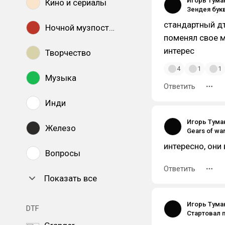
Игорь Тума
Кино и сериалы
стандартный дт
Ночной музпостинг
поменял свое м
интерес
Творчество
4
1
1
Музыка
Ответить
Инди
Игорь Тума
Железо
Gears of war
интересно, они
Вопросы
Ответить
Показать все
Игорь Тума
DTF