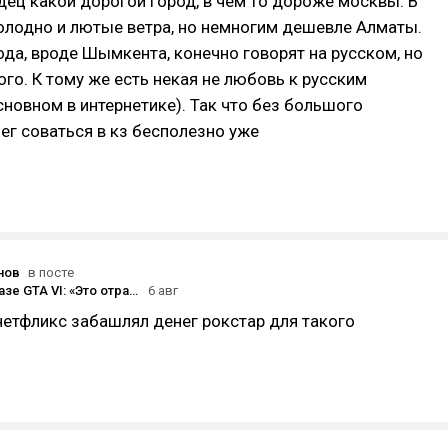
дец какой дорогой город, в чем то дороже москвы. В
олодно и лютые ветра, но немногим дешевле Алматы.
да, вроде Шымкента, конечно говорят на русском, но
ого. К тому же есть некая не любовь к русским
сновном в интернетике). Так что без большого
ег соваться в кз бесполезно уже
нов
в посте
Netflix о показе GTA VI: «Это отражает, чем становится платформа — местом, где самые амбициозные истории могут найти крупнейшую аудиторию»
6 авг
нетфликс забашлял денег рокстар для такого