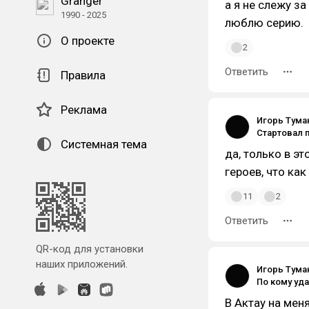
Granger
а я не слежу за
1990 - 2025
люблю серию.
О проекте
2
Ответить
Правила
Реклама
Игорь Тума
Системная тема
да, только в э
героев, что ка
11
2
Ответить
QR-код для установки
наших приложений.
Игорь Тума
В Актау на мен