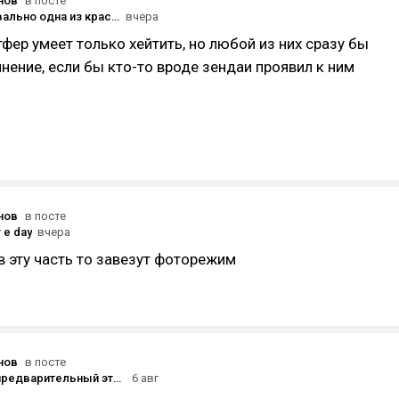
нов
в посте
Зендея буквально одна из красивейших женщин в мире
вчера
фер умеет только хейтить, но любой из них сразу бы
нение, если бы кто-то вроде зендаи проявил к ним
нов
в посте
 e day
вчера
 в эту часть то завезут фоторежим
нов
в посте
Стартовал предварительный этап беты Gears of War: E-Day
6 авг