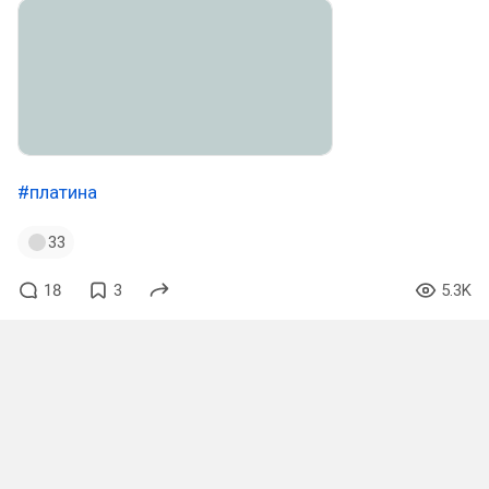
#платина
33
18
3
5.3K