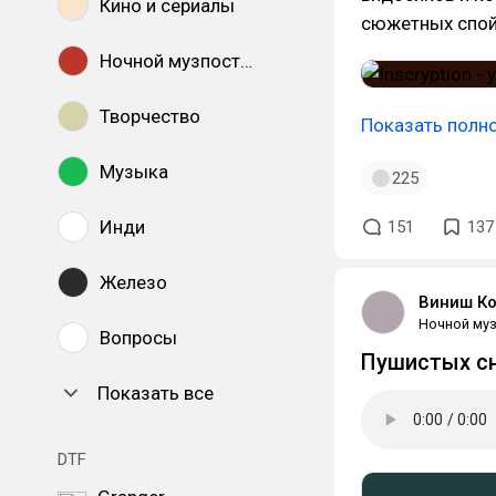
Кино и сериалы
сюжетных спойл
Ночной музпостинг
Творчество
Показать полн
Музыка
225
Инди
151
137
Железо
Виниш К
Ночной муз
Вопросы
Пушистых сн
Показать все
DTF