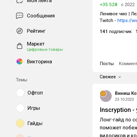
Моя лента
+35 528
с 2022
Ленивое чмо | Ле
Сообщения
Twitch -
https://w
Рейтинг
141
подписчик
Маркет
Цифровые товары
Викторина
Посты
Коммент
Свежее
Темы
Офтоп
Виниш Ко
23.10.2023
Игры
Inscryption 
Лонг-гайд по с
Гайды
поможет побеж
видосиков и кон