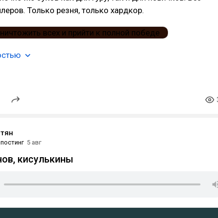
еров. Только резня, только хардкор.
остью
отян
постинг
5 авг
ов, кисулькины