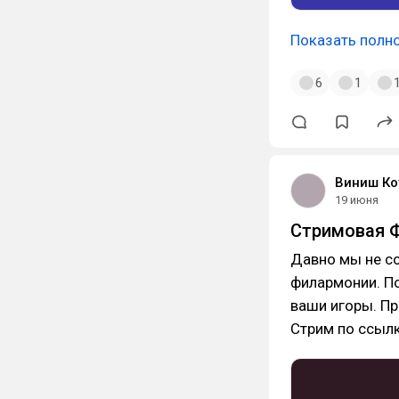
Показать полн
6
1
Виниш Ко
19 июня
Стримовая 
Давно мы не со
филармонии. По
ваши игоры. Пр
Стрим по ссыл