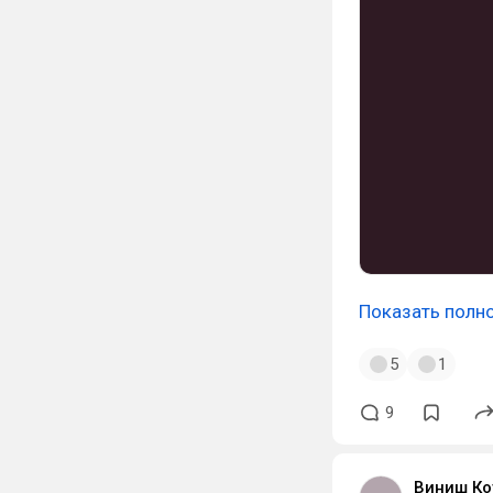
Показать полн
5
1
9
Виниш Ко