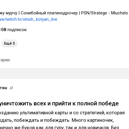
жу мурчу | Сонибойный платинодрочер | PSN/Stratege - Miuchelo 
ww.twitch.tv/vinish_kotyan_live
108
подписок
Ещё 3
арии
тян
- уничтожить всех и прийти к полной победе
озданию ультимативной карты и со стратегией, которая
дать, побеждать и побеждать. Много картиночек,
ечно же буков как для гуру, так и для новичков. Без