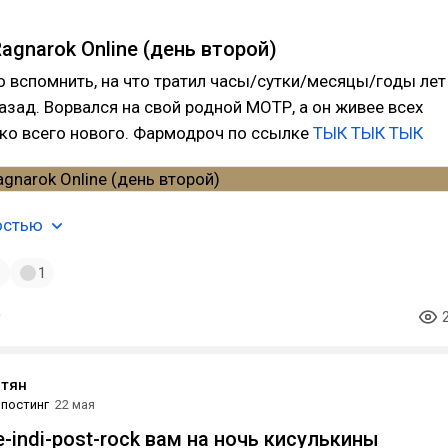
agnarok Online (день второй)
 вспомнить, на что тратил часы/сутки/месяцы/годы лет
назад. Ворвался на свой родной МОТР, а он живее всех
ко всего нового. Фармодроч по ссылке
ТЫК ТЫК ТЫК
остью
1
1
отян
постинг
22 мая
e-indi-post-rock вам на ночь кисулькины