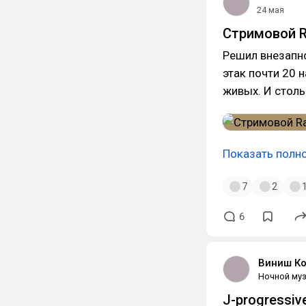
24 мая
Стримовой R
Решил внезапно
этак почти 20 
живых. И столь
Показать полн
7
2
6
Виниш К
Ночной муз
J-progressiv