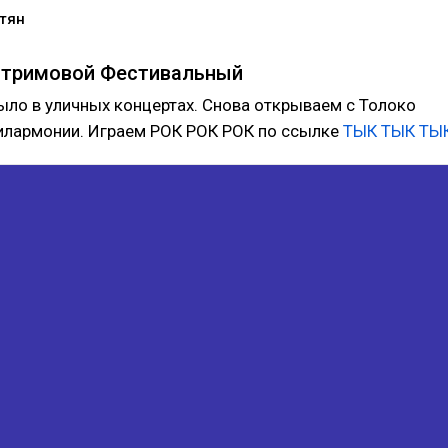
тян
стримовой Фестивальный
ыло в уличных концертах. Снова открываем с Толоко
илармонии. Играем РОК РОК РОК по ссылке
ТЫК ТЫК ТЫ