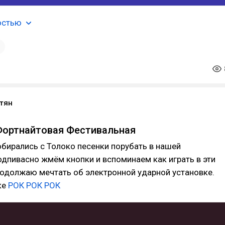
остью
1
тян
Фортнайтовая Фестивальная
бирались с Толоко песенки порубать в нашей
дпивасно жмём кнопки и вспоминаем как играть в эти
одолжаю мечтать об электронной ударной установке.
ке
РОК РОК РОК