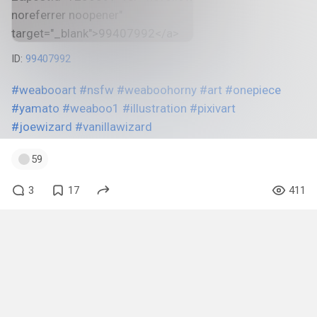
ID:
99407992
#weabooart
#nsfw
#weaboohorny
#art
#onepiece
#yamato
#weaboo1
#illustration
#pixivart
#joewizard
#vanillawizard
59
3
17
411