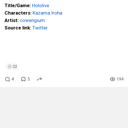
Title/Game:
Hololive
Characters:
Kazama Iroha
Artist:
cowengium
Source link:
Twitter
#виабу
#weaboo
#weaboo1
#anime
#аниме
#weabooart
#animeart
#art
#VTuber
#VTubers
#Hololive
#KazamaIroha
#Kazama_Iroha
32
4
5
194