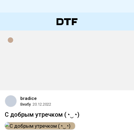
bradice
Виабу
20.12.2022
С добрым утречком (⁠◔⁠‿⁠◔⁠)