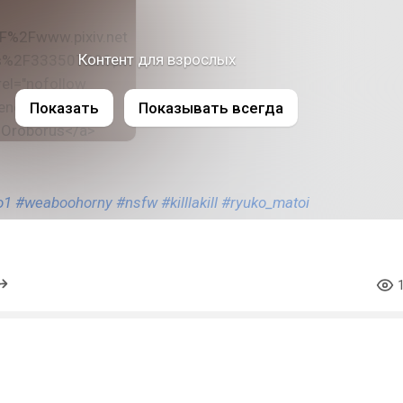
Контент для взрослых
Показать
Показывать всегда
o1
#weaboohorny
#nsfw
#killlakill
#ryuko_matoi