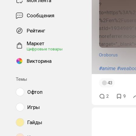
Моя лента
Сообщения
Рейтинг
Маркет
Цифровые товары
Oroborus
Викторина
#anime
#weabo
Темы
43
Офтоп
2
9
Игры
Гайды