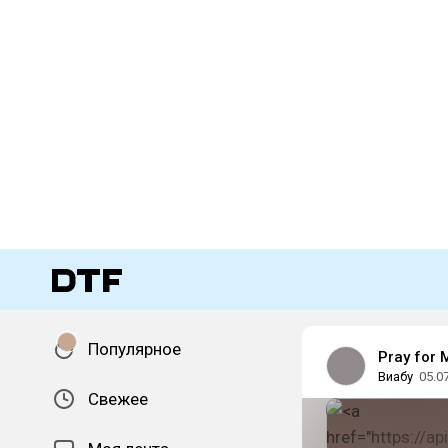
Популярное
Pray for
Виабу
05.0
Свежее