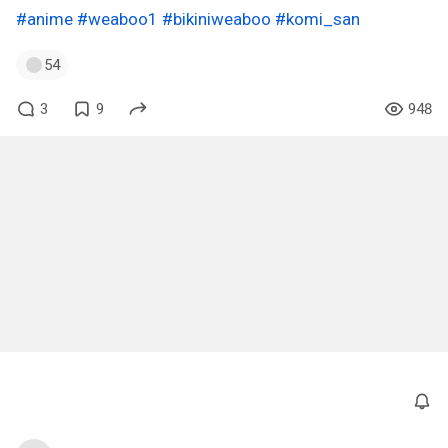
#anime
#weaboo1
#bikiniweaboo
#komi_san
54
3
9
948