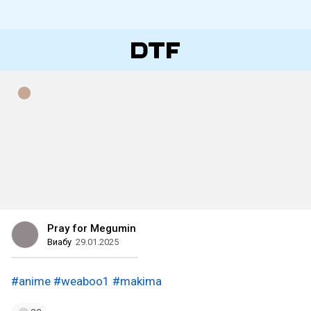
Pray for Megumin
Виабу
29.01.2025
#anime
#weaboo1
#makima