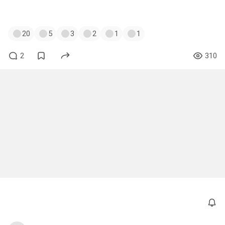
#мичиру
#shirou
#широ
#anime
#tanuki
20
5
3
2
1
1
2
310