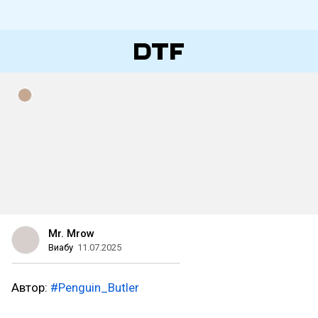
Mr. Mrow
Виабу
11.07.2025
Автор:
#Penguin_Butler
#furry
#фурри
#furryart
#фурриарт
#bna
#michiru