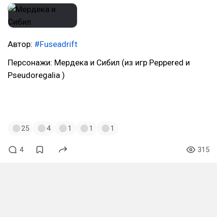
Автор:
#Fuseadrift
Персонажи: Мердека и Сибил (из игр Peppered и
Pseudoregalia )
#furry
#фурри
#furryart
#фурриарт
#feline
#cat
#goat
#bunny
#rabbit
#pseudoregalia
#peppered
25
4
1
1
1
4
315