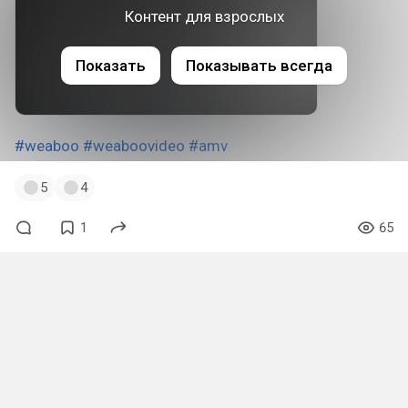
Контент для взрослых
Показать
Показывать всегда
#weaboo
#weaboovideo
#amv
5
4
1
65