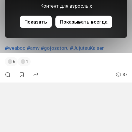
Контент для взрослых
Показать
Показывать всегда
#weaboo
#amv
#gojosatoru
#JujutsuKaisen
6
1
87