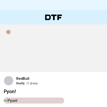
RedBull
Виабу
12 февр
Pyon!