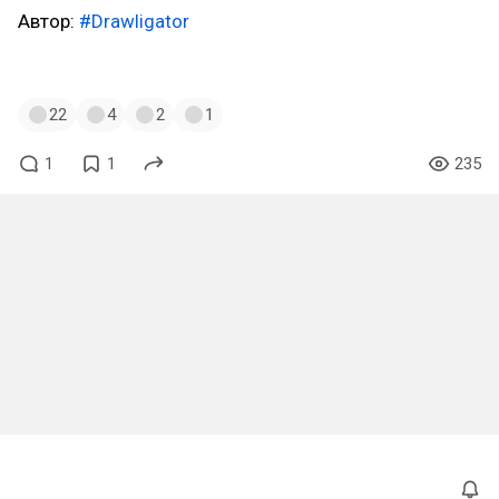
Автор:
#Drawligator
#furry
#furryart
#фурри
#фурриарт
#feline
#tiger
22
4
2
1
1
1
235