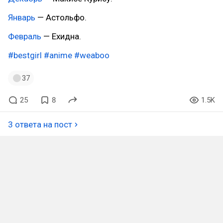
Январь
— Астольфо.
Февраль
— Ехидна.
#bestgirl
#anime
#weaboo
37
25
8
1.5K
3 ответа на пост