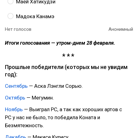
Маёй Хатикудзи
Мадока Канамэ
Нет голосов
Анонимный
Итоги голосования — утром-днем 28 февраля.
Прошлые победители (которых мы не увидим
год):
Сентябрь
— Аска Лэнгли Сорью.
Октябрь
— Мегумин.
Ноябрь
— Выиграл PC, а так как хороших артов с
PC у нас не было, то победила Коната и
Безмятежность.
Декабрь
— Макисе Курису.