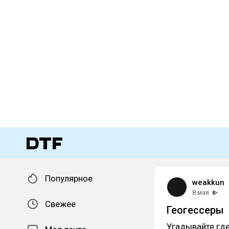
Популярное
weakkun
8 мая
Свежее
Геогессеры
Угадывайте где