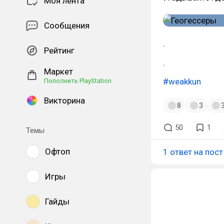
Моя лента
Сообщения
.
Рейтинг
.
Маркет
#weakkun
Пополнить PlayStation
Викторина
8
3
50
1
Темы
Офтоп
1 ответ на пост
Игры
Гайды