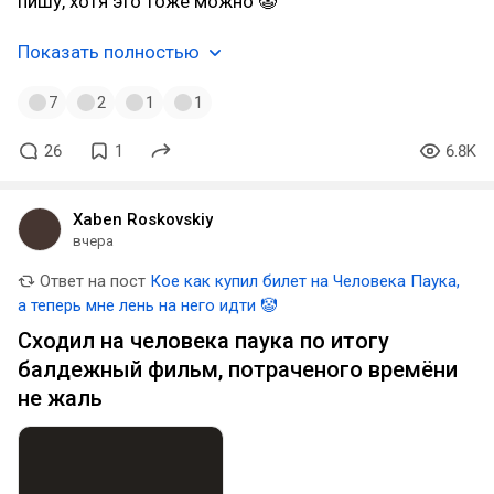
пишу, хотя это тоже можно 🤡
Показать полностью
7
2
1
1
26
1
6.8K
Xaben Roskovskiy
вчера
Ответ на пост
Кое как купил билет на Человека Паука,
а теперь мне лень на него идти 🤡
Сходил на человека паука по итогу
балдежный фильм, потраченого времёни
не жаль