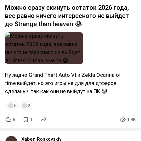
Можно сразу скинуть остаток 2026 года,
все равно ничего интересного не выйдет
до Strange than heaven 😭
Ну ладно Grand Theft Auto VI и Zelda Ocarina of
time выйдет, но это игры не для для дтферов
сделаныч так как они не выйдут на ПК 🤡
5
2
6
1
1.4K
Xaben Roskovskiy