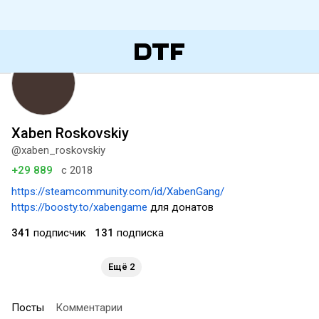
Xaben Roskovskiy
@xaben_roskovskiy
+29 889
с 2018
https://steamcommunity.com/id/XabenGang/
https://boosty.to/xabengame
для донатов
341
подписчик
131
подписка
Ещё 2
Посты
Комментарии