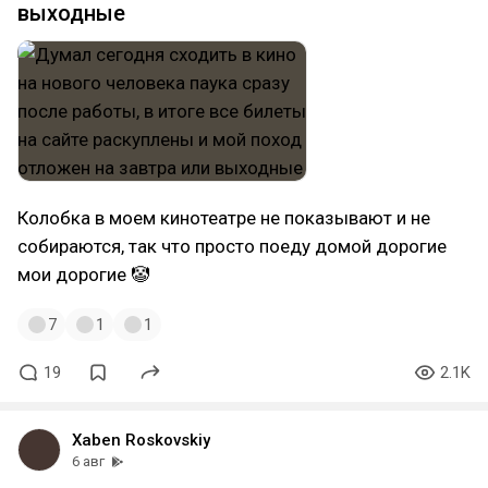
выходные
Колобка в моем кинотеатре не показывают и не
собираются, так что просто поеду домой дорогие
мои дорогие 🤡
7
1
1
19
2.1K
Xaben Roskovskiy
6 авг