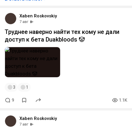
Xaben Roskovskiy
7 авг
Труднее наверно найти тех кому не дали
доступ к бета Duakbloods 🤡
3
1
9
1.1K
Xaben Roskovskiy
7 авг