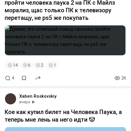
пройти человека паука 2 на ПК с Майлз
морализ, щас только ПК к телевизору
перетащу, не ps5 же покупать
14
6
2
1
4
2K
Xaben Roskovskiy
вчера
Кое как купил билет на Человека Паука, а
теперь мне лень на него идти 🤡