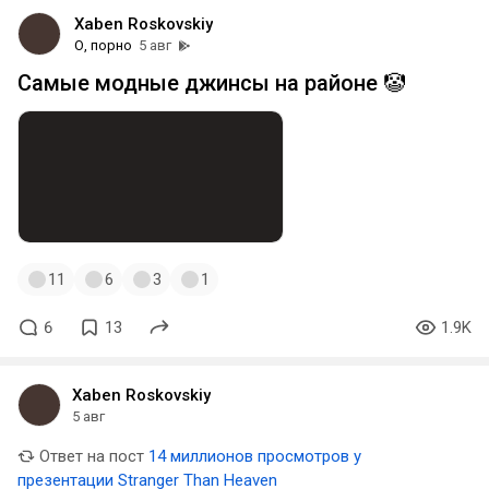
Xaben Roskovskiy
О, порно
5 авг
Самые модные джинсы на районе 🤡
11
6
3
1
6
13
1.9K
Xaben Roskovskiy
5 авг
Ответ на пост
14 миллионов просмотров у
презентации Stranger Than Heaven