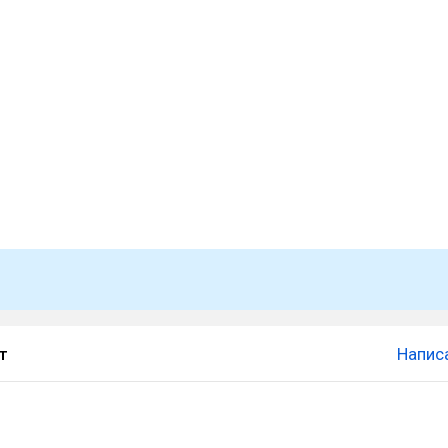
т
Напис