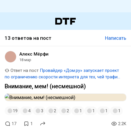
13 ответов на пост
Написать
Алекс Мёрфи
18 мар
Ответ на пост
Провайдер «Дом.ру» запускает проект
по ограничению скорости интернета для тех, чей трафик
превышает 3 ТБ в месяц
Внимание, мем! (несмешной)
19
4
3
2
2
1
1
1
1
17
1
2.2K