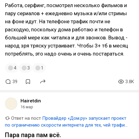
Работа, серфинг, посмотрел несколько фильмов и
пару сериалов + ежедневно музыка и/или стримы
на фоне идут. На телефоне трафик почти не
расходую, поскольку дома работаю и телефон в
большей мере как читалка и для звонков. Вывод -
народ зря тряску устраивает. Чтобы 3+ тб в месяц
потреблять, это надо очень и очень постараться.
4
3
1
39
3.8K
Hairetdin
16 мар
Ответ на пост
Провайдер «Дом.ру» запускает проект
по ограничению скорости интернета для тех, чей трафик
превышает 3 ТБ в месяц
Пара пара пам всё.