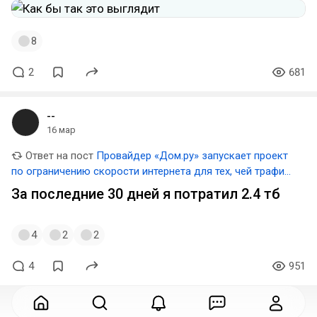
8
2
681
--
16 мар
Ответ на пост
Провайдер «Дом.ру» запускает проект
по ограничению скорости интернета для тех, чей трафик
превышает 3 ТБ в месяц
За последние 30 дней я потратил 2.4 тб
4
2
2
4
951