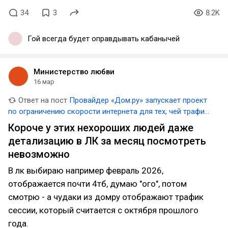
34
3
8.2K
Гой всегда будет оправдывать кабанычей
Министерство любви
16 мар
Ответ на пост
Провайдер «Дом.ру» запускает проект
по ограничению скорости интернета для тех, чей трафик
превышает 3 ТБ в месяц
Короче у этих нехороших людей даже
детализацию в ЛК за месяц посмотреть
невозможно
В лк выбираю например февраль 2026,
отображается почти 4тб, думаю "ого", потом
смотрю - а чудаки из домру отображают трафик
сессии, который считается с октября прошлого
года.