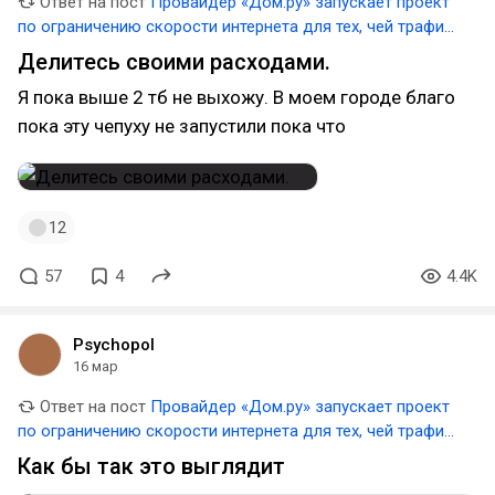
Ответ на пост
Провайдер «Дом.ру» запускает проект
по ограничению скорости интернета для тех, чей трафик
превышает 3 ТБ в месяц
Делитесь своими расходами.
Я пока выше 2 тб не выхожу. В моем городе благо
пока эту чепуху не запустили пока что
12
57
4
4.4K
Psychopol
16 мар
Ответ на пост
Провайдер «Дом.ру» запускает проект
по ограничению скорости интернета для тех, чей трафик
превышает 3 ТБ в месяц
Как бы так это выглядит