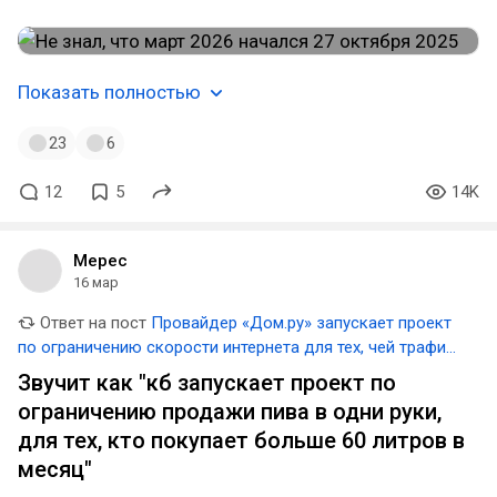
Показать полностью
23
6
12
5
14K
Мерес
16 мар
Ответ на пост
Провайдер «Дом.ру» запускает проект
по ограничению скорости интернета для тех, чей трафик
превышает 3 ТБ в месяц
Звучит как "кб запускает проект по
ограничению продажи пива в одни руки,
для тех, кто покупает больше 60 литров в
месяц"