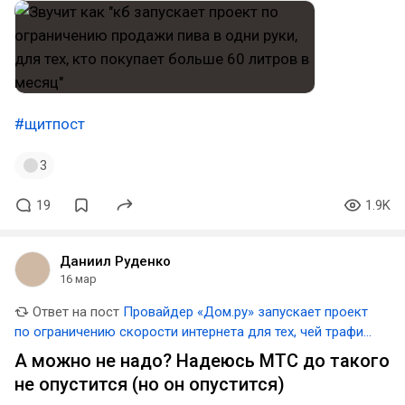
#щитпост
3
19
1.9K
Даниил Руденко
16 мар
Ответ на пост
Провайдер «Дом.ру» запускает проект
по ограничению скорости интернета для тех, чей трафик
превышает 3 ТБ в месяц
А можно не надо? Надеюсь МТС до такого
не опустится (но он опустится)