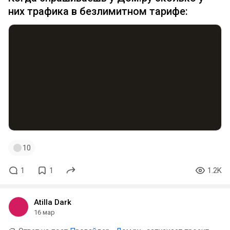
них трафика в безлимитном тарифе:
10
1
1
1.2K
Atilla Dark
16 мар