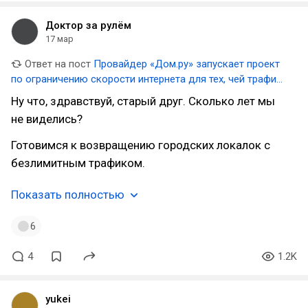
Доктор за рулём
17 мар
Ответ на пост
Провайдер «Дом.ру» запускает проект
по ограничению скорости интернета для тех, чей трафик
превышает 3 ТБ в месяц
Ну что, здравствуй, старый друг. Сколько лет мы
не виделись?
Готовимся к возвращению городских локалок с
безлимитным трафиком.
Показать полностью
6
4
1.2K
yukei