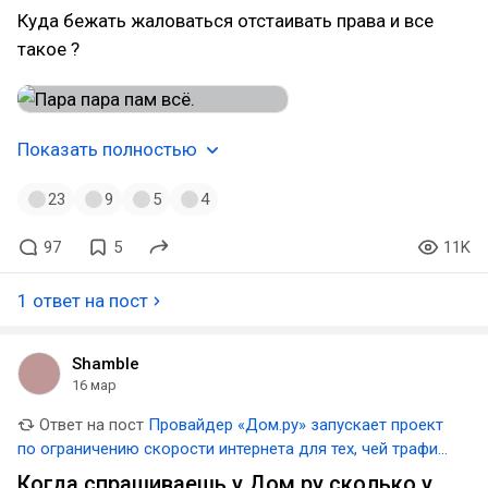
Куда бежать жаловаться отстаивать права и все
такое ?
Показать полностью
23
9
5
4
97
5
11K
1 ответ на пост
Shamble
16 мар
Ответ на пост
Провайдер «Дом.ру» запускает проект
по ограничению скорости интернета для тех, чей трафик
превышает 3 ТБ в месяц
Когда спрашиваешь у Дом.ру сколько у