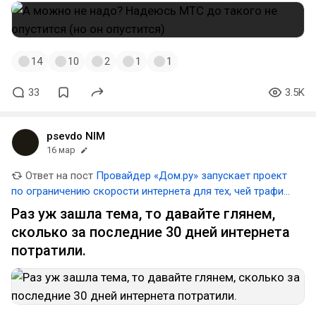
14
10
2
1
1
33
3.5K
psevdo NIM
16 мар
Ответ на пост
Провайдер «Дом.ру» запускает проект
по ограничению скорости интернета для тех, чей трафик
превышает 3 ТБ в месяц
Раз уж зашла тема, то давайте глянем,
сколько за последние 30 дней интернета
потратили.