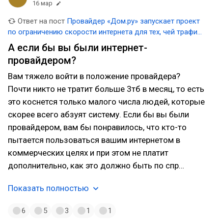
16 мар
Ответ на пост
Провайдер «Дом.ру» запускает проект
по ограничению скорости интернета для тех, чей трафик
превышает 3 ТБ в месяц
А если бы вы были интернет-
провайдером?
Вам тяжело войти в положение провайдера?
Почти никто не тратит больше 3тб в месяц, то есть
это коснется только малого числа людей, которые
скорее всего абзуят систему. Если бы вы были
провайдером, вам бы понравилось, что кто-то
пытается пользоваться вашим интернетом в
коммерческих целях и при этом не платит
дополнительно, как это должно быть по спр…
Показать полностью
6
5
3
1
1