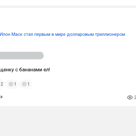
Илон Маск стал первым в мире долларовым триллионером
ущенку с бананами ел!
2
1
1