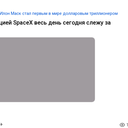
Илон Маск стал первым в мире долларовым триллионером
кцией SpaceX весь день сегодня слежу за