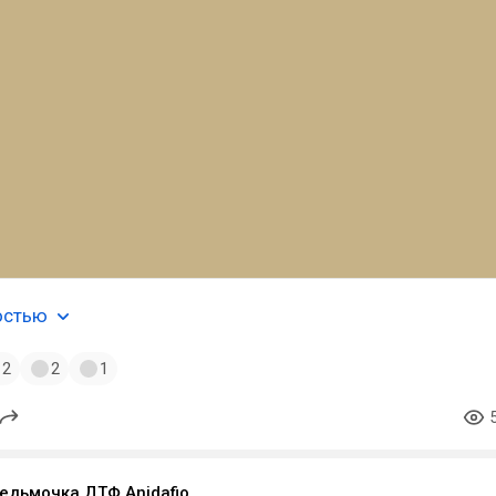
остью
2
2
1
ведьмочка ДТФ Anidafio