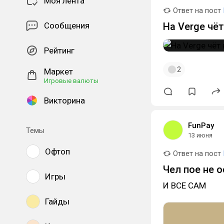
Моя лента
Ответ на пост
Сообщения
На Verge чё
Рейтинг
2
Маркет
Игровые валюты
Викторина
FunPay
Темы
13 июня
Офтоп
Ответ на пост
Чел пое не о
Игры
И ВСЕ САМ
Гайды