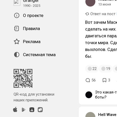
Granger
13 июня
1990 - 2025
Ответ на пост
О проекте
Вот зачем Маск
Правила
сделать на них
двигаться пар
Реклама
точки мира. Сд
выхлопов. Сдел
Системная тема
бы.
22
19
56
3
Это какая-т
QR-код для установки
боты?
наших приложений.
Hell Wave