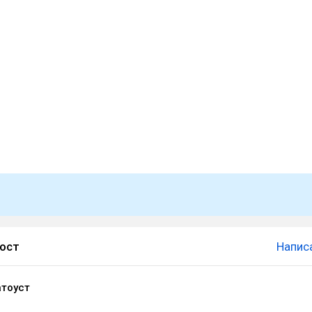
пост
Напис
тоуст