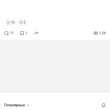
Конечно же всё не правда, просто после
включения не перерасчитало ещё.
10
2
71
1
5.2K
Популярные