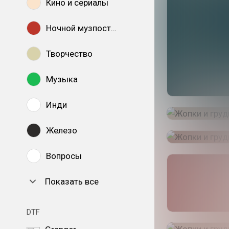
Кино и сериалы
Ночной музпостинг
Творчество
Музыка
Инди
Железо
Вопросы
Показать все
DTF