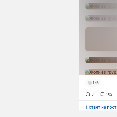
146
8
102
1 ответ на пост