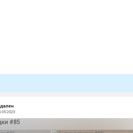
удален
5.05.2023
дки #85