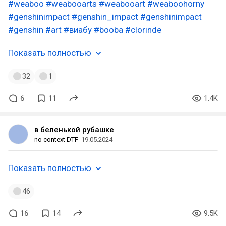
#weaboo
#weabooarts
#weabooart
#weaboohorny
#genshinimpact
#genshin_impact
#genshinimpact
#genshin
#art
#виабу
#booba
#clorinde
Показать полностью
32
1
6
11
1.4K
в беленькой рубашке
no context DTF
19.05.2024
Показать полностью
46
16
14
9.5K