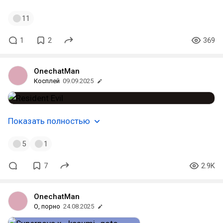
11
1
2
369
OnechatMan
Косплей
09.09.2025
Показать полностью
5
1
7
2.9K
OnechatMan
О, порно
24.08.2025