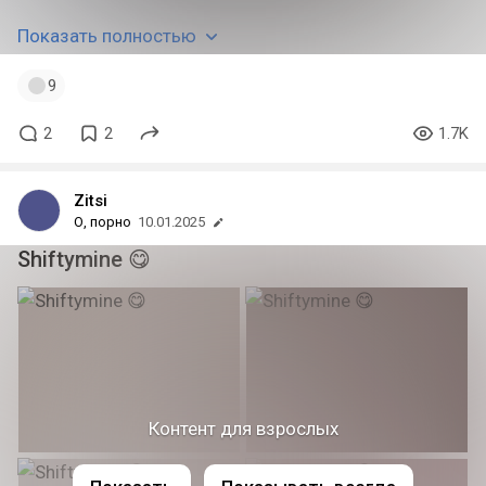
Показать полностью
9
2
2
1.7K
Zitsi
О, порно
10.01.2025
Shiftymine 😋
Контент для взрослых