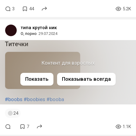
3
44
5.2K
типа крутой ник
О, порно
29.07.2024
Титечки
Контент для взрослых
Показать
Показывать всегда
#boobs
#boobies
#booba
24
7
1.1K