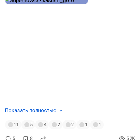
============================================
=================
#КасумиГото
#masseffectlegendaryedition
#masseffect
#Девушки
#3d
#onlychatmen
#SupernovaX
#kasumi_goto
#Купальник
#legs
#boobs
#booba
#brunette
#сиськи
#попа
#girl
#216331_фэнтези
============================================
=================
Показать полностью
11
5
4
2
2
1
1
5
8
5.2K