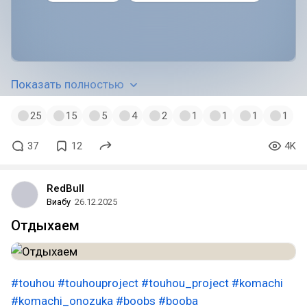
Показать полностью
25
15
5
4
2
1
1
1
1
37
12
4K
RedBull
Виабу
26.12.2025
Отдыхаем
#touhou
#touhouproject
#touhou_project
#komachi
#komachi_onozuka
#boobs
#booba