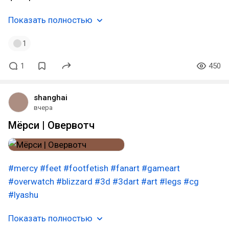
Показать полностью
1
1
450
shanghai
вчера
Мёрси | Овервотч
#mercy
#feet
#footfetish
#fanart
#gameart
#overwatch
#blizzard
#3d
#3dart
#art
#legs
#cg
#lyashu
Показать полностью