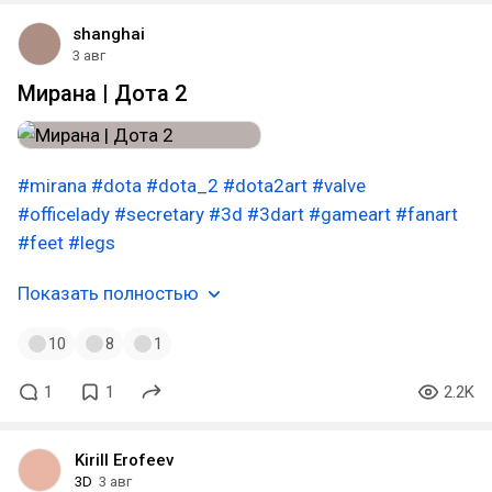
shanghai
3 авг
Мирана | Дота 2
#mirana
#dota
#dota_2
#dota2art
#valve
#officelady
#secretary
#3d
#3dart
#gameart
#fanart
#feet
#legs
Показать полностью
10
8
1
1
1
2.2K
Kirill Erofeev
3D
3 авг