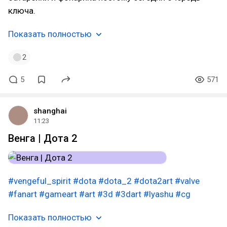
ключа.
Показать полностью
2
5
571
shanghai
11:23
Венга | Дота 2
#vengeful_spirit
#dota
#dota_2
#dota2art
#valve
#fanart
#gameart
#art
#3d
#3dart
#lyashu
#cg
Показать полностью