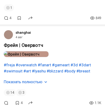
1
4
849
shanghai
4 авг
Фрейя | Овервотч
#freja
#overwatch
#fanart
#gameart
#3d
#3dart
#swimsuit
#art
#lyashu
#blizzard
#body
#breast
Показать полностью
14
3
4
1.1K