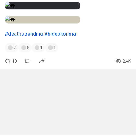
#deathstranding
#hideokojima
7
5
1
1
10
2.4K