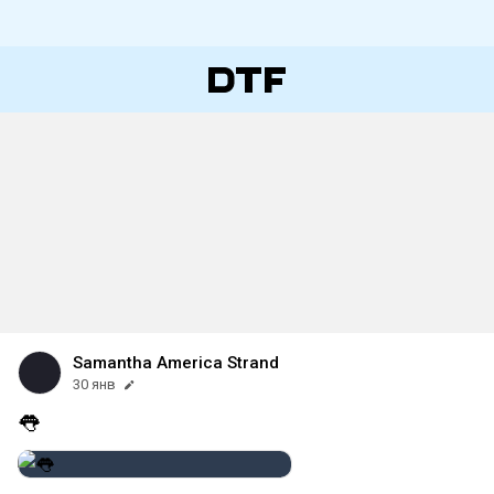
Samantha America Strand
30 янв
👅