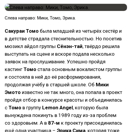
Слева направо: Мики, Томо, Эрика.
Сакураи Томо
была младшей из четырёх сестёр и
в детстве страдала стеснительностью. Но посетив
мюзикл айдол группы
Сёнэн-тай
, твёрдо решила
выступать на сцене и вскоре подала несколько
заявок на прослушивание. Успешно пройдя
кастинг
Томо
стала основным вокалистом группы
и состояла в ней до её расформирования,
продолжая учёбу в старшей школе. Об
Мики
Эмото
известно не так много, она попала в проект
пройдя отбор в конкурсе красоты и объединилась
с
Томо
в группу
Lemon Angel
, которую была
вынуждена покинуть в 1989 году из-за проблем
со здоровьем. А в
87-м
к проекту присоединилась
ещё одна участница –
Эрика Сима
, которая тоже