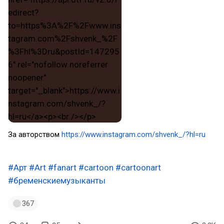
За авторством
https://www.instagram.com/shvenk_/?hl=ru
#Арт
#Art
#fanart
#cartoon
#cartoonart
#бременскиемузыканты
367