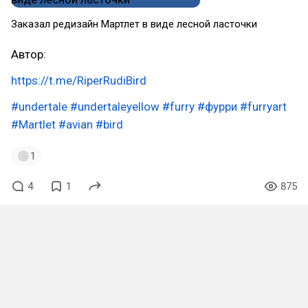
Заказал редизайн Мартлет в виде лесной ласточки
Автор:
https://t.me/RiperRudiBird
#undertale
#undertaleyellow
#furry
#фурри
#furryart
#Martlet
#avian
#bird
1
4
1
875