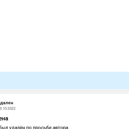
удален
3.10.2022
ена
был удалён по просьбе автора.