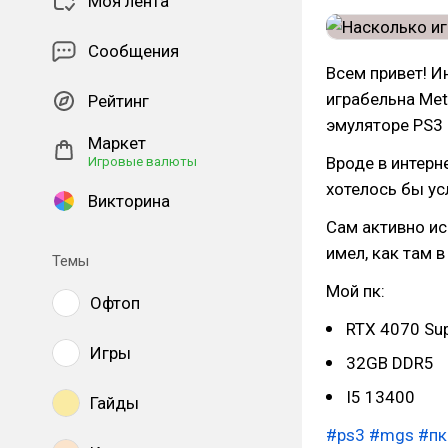
Моя лента
Сообщения
Всем привет! И
играбельна Meta
Рейтинг
эмуляторе PS3
Маркет
Вроде в интерн
Игровые валюты
хотелось бы у
Викторина
Сам активно ис
имел, как там 
Темы
Мой пк:
Офтоп
RTX 4070 Su
Игры
32GB DDR5
I5 13400
Гайды
#ps3
#mgs
#пк