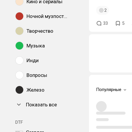
Кино и сериалы
2
Ночной музпостинг
33
5
Творчество
Музыка
Инди
Вопросы
Железо
Популярные
Показать все
DTF