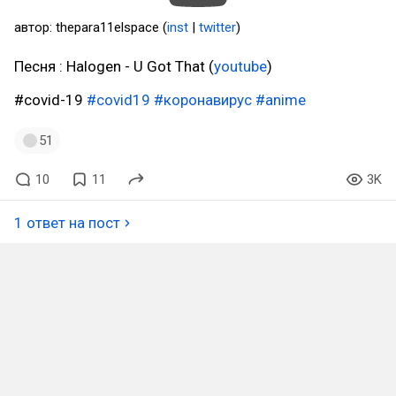
автор: thepara11elspace (
inst
|
twitter
)
Песня : Halogen - U Got That (
youtube
)
#covid-19
#covid19
#коронавирус
#anime
51
10
11
3K
1 ответ на пост